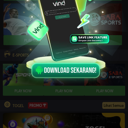
E-SPORTS
Lihat Semua
PROMO
TOGEL