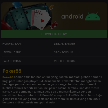
HUBUNGI KAMI
LINK ALTERNATIF
JADWAL BANK
SPONSORSHIP
CARA BERMAIN
VIDEO TUTORIAL
Poker88
adalah situs taruhan online yang saat ini menjadi pilihan nomor 1
Poker88
bagi para kalangan player judi di Indonesia. Poker88 telah menghadirkan
berbagai permainan taruhan online yang sangat lengkap dan memiliki
kualitas terbaik seperti slot online, poker, casino, tembak ikan dan masih
banyak lagi permainan lainnya. Anda bisa memainkannya dengan
melakukan login melalui link Poker88 ataupun Poker88 Mobile. Tentu saja
game Poker88 yang kami sediakan telah memiliki lisensi yang sah untuk
beroperasi di Indonesia maupun di Asia.