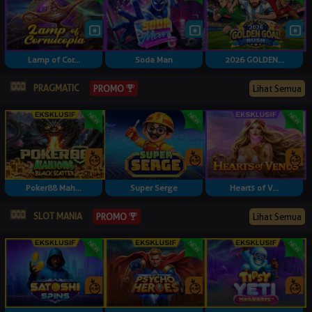
Lamp of Cor...
Soda Man
2026 GOLDEN...
PRAGMATIC
Lihat Semua
PROMO
Poker88 Mah...
Super Serge
Hearts of V...
SLOT MANIA
Lihat Semua
PROMO