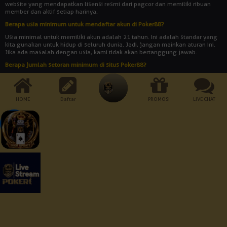
website yang mendapatkan lisensi resmi dari pagcor dan memiliki ribuan
member dan aktif setiap harinya.
Berapa usia minimum untuk mendaftar akun di Poker88?
Usia minimal untuk memiliki akun adalah 21 tahun. Ini adalah standar yang
kita gunakan untuk hidup di seluruh dunia. Jadi, jangan mainkan aturan ini.
Jika ada masalah dengan usia, kami tidak akan bertanggung jawab.
Berapa jumlah setoran minimum di situs Poker88?
Jumlah setoran minimum adalah Rp 10.000. Bukankah itu rendah? Dengan
uang yang begitu banyak, Anda bisa memainkan semua jenis permainan
yang disediakan oleh agen judi online POKER88.
HOME
Daftar
PROMOSI
LIVE CHAT
Cara Pembayaran:
Dukungan Perangkat :
Keamanan Terjamin :
© 2026 Poker88. All Rights Reserved | 18+