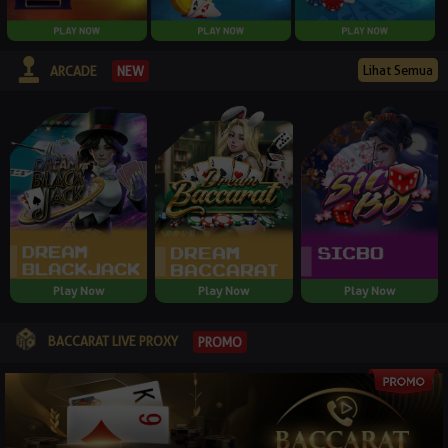
Lihat Semua
NEW
ARCADE
Play Now
Play Now
Play Now
BACCARAT LIVE PROXY
PROMO