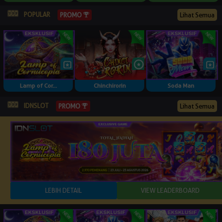
POPULAR
Lihat Semua
PROMO
Lamp of Cor...
Chinchirorin
Soda Man
IDNSLOT
Lihat Semua
PROMO